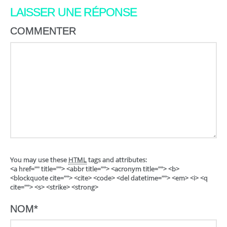
LAISSER UNE RÉPONSE
COMMENTER
You may use these
HTML
tags and attributes:
<a href="" title=""> <abbr title=""> <acronym title=""> <b>
<blockquote cite=""> <cite> <code> <del datetime=""> <em> <i> <q
cite=""> <s> <strike> <strong>
NOM
*