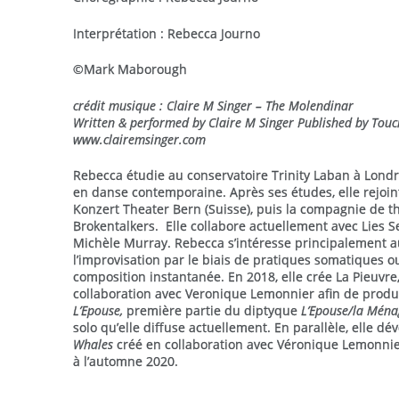
Interprétation : Rebecca Journo
©Mark Maborough
crédit musique : Claire M Singer – The Molendinar
Written & performed by Claire M Singer Published by Tou
www.clairemsinger.com
Rebecca étudie au conservatoire Trinity Laban à Londre
en danse contemporaine. Après ses études, elle rejoin
Konzert Theater Bern (Suisse), puis la compagnie de t
Brokentalkers. Elle collabore actuellement avec Lies 
Michèle Murray. Rebecca s’intéresse principalement a
l’improvisation par le biais de pratiques somatiques 
composition instantanée. En 2018, elle crée La Pieuvr
collaboration avec Veronique Lemonnier afin de produi
L’Epouse,
première partie du diptyque
L’Epouse/la Mén
solo qu’elle diffuse actuellement. En parallèle, elle d
Whales
créé en collaboration avec Véronique Lemonnie
à l’automne 2020.