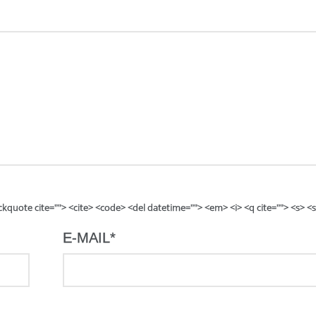
lockquote cite=""> <cite> <code> <del datetime=""> <em> <i> <q cite=""> <s> <
E-MAIL
*