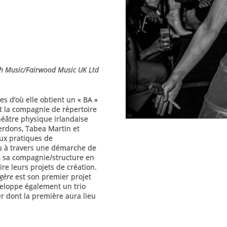
ch Music/Fairwood Music UK Ltd
s d’où elle obtient un « BA »
t la compagnie de répertoire
héâtre physique irlandaise
Serdons, Tabea Martin et
ux pratiques de
ou à travers une démarche de
e, sa compagnie/structure en
re leurs projets de création.
agère
est son premier projet
éveloppe également un trio
r dont la première aura lieu