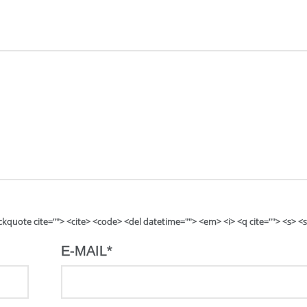
lockquote cite=""> <cite> <code> <del datetime=""> <em> <i> <q cite=""> <s> <
E-MAIL
*