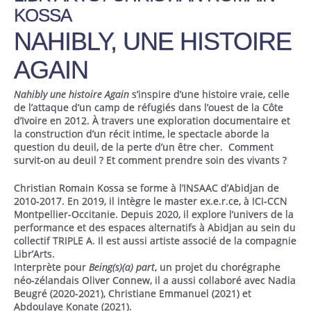
KOSSA
NAHIBLY, UNE HISTOIRE
AGAIN
Nahibly une histoire Again
s’inspire d’une histoire vraie, celle
de l’attaque d’un camp de réfugiés dans l’ouest de la Côte
d’Ivoire en 2012. À travers une exploration documentaire et
la construction d’un récit intime, le spectacle aborde la
question du deuil, de la perte d’un être cher. Comment
survit-on au deuil ? Et comment prendre soin des vivants ?
Christian Romain Kossa se forme à l’INSAAC d’Abidjan de
2010-2017. En 2019, il intègre le master ex.e.r.ce, à ICI-CCN
Montpellier-Occitanie. Depuis 2020, il explore l’univers de la
performance et des espaces alternatifs à Abidjan au sein du
collectif TRIPLE A. Il est aussi artiste associé de la compagnie
Libr’Arts.
Interprète pour
Being(s)(a) part
, un projet du chorégraphe
néo-zélandais Oliver Connew, il a aussi collaboré avec Nadia
Beugré (2020-2021), Christiane Emmanuel (2021) et
Abdoulaye Konate (2021).