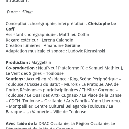
institutions.
Durée : 50mn
Conception, chorégraphie, interprétation :
Christophe Le
Goff
Assistant chorégraphique : Matthieu Cottin
Regard extérieur : Lorena Calandin
Création lumières : Amandine Gérôme
Adaptation musicale et sonore : Ludovic Rierasinski
Production :
Maygetsin
Co-production :
NeufNeuf Plateforme [Cie Samuel Mathieu],
Le Vent des Signes – Toulouse
Soutiens
: Accueil en résidence : Ring Scène Périphérique –
Toulouse / L’Essieu du Batut – Murols / La Pratique, AFA de
l’Indre, Résidanses pluridisciplinaires
/ Théâtre Garonne –
Toulouse / Le Quai des Arts- Cugnaux / La Place de la Danse
– CDCN Toulouse – Occitanie / Arts Fabrik – Yann Lheureux
– Montpelllier, Centre Culturel Bellegarde-Toulouse / La
Baraque – La Vannerie – Ville de Toulouse.
Avec l’aide de
la DRAC Occitanie, La Région Occitanie, Le
Département de la Haute-Garonne.