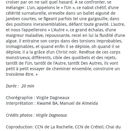
croiser par on ne sait quel hasard. A se confronter, se
mélanger. L’un, appelons le « l’Un », ce nabot chétif, d’une
célérité surnaturelle, virevolte dans un ballet aiguisé de
jambes courtes, se figeant parfois tel une gargouille, dans
des positions invraisemblables, défiant toute gravité. L’autre,
et nous l’appellerons « L’Autre », ce grand échalas, d’une
maigreur maladive, repoussante, recel en lui la fluidité d’une
algue. Il entraine son corps dans des torsions improbables,
inimaginables, et quand enfin il se déploie, oh quand il se
déploie, il a la grâce d’un Christ noir. Revêtue de ces corps
monstrueux, différents, cible des quolibets et des rejets,
tantôt de l’Un, tantôt de l’Autre, tantôt Des Autres, ils vont
petit à petit essayer de cheminer ensemble, construire un
troisième être. »
Durée : 20 min
Chorégraphie : Virgile Dagneaux
Interprétation : Kwamé BA, Manuel de Almeida
Crédits photos : Virgile Dagneaux
Coproduction: CCN de La Rochelle, CCN de Créteil, Chai du