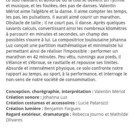
et musique, et les foulées, des pas de danses. Valentin
Mériot aime l’algèbre et la danse. Il aime compter les temps,
les pas, les pulsations. Il aurait aimé courir un marathon.
Obstacle de taille : il ne court pas, il danse. Après quelques
savants calculs, convertissant ainsi les nombreux kilomètres
à parcourir en minutes et secondes, un champ des
possibles s’ouvre à lui. La compositrice toulousaine Johanna
Luz conçoit une partition mathématique et minimaliste lui
permettant ainsi de réaliser l’impossible : performer un
marathon en 42 minutes. Peu vêtu, runnings aux pieds, il
s’élance et s’ébroue, se ravitaille et repousse ses limites.
Absurde et intensément physique, ce solo confronte notre
rapport au temps, au sport, à la performance, et interroge le
non-sens de notre société de consommation.
Conception, chorégraphie, interprétation :
Valentin Mériot
Création sonore :
Johanna Luz
Création costumes et accessoires :
Lucie Patarozzi
Création lumière :
Benjamin Forgues
Regard extérieur, dramaturgie :
Rebecca Journo et Mathilde
Olivares