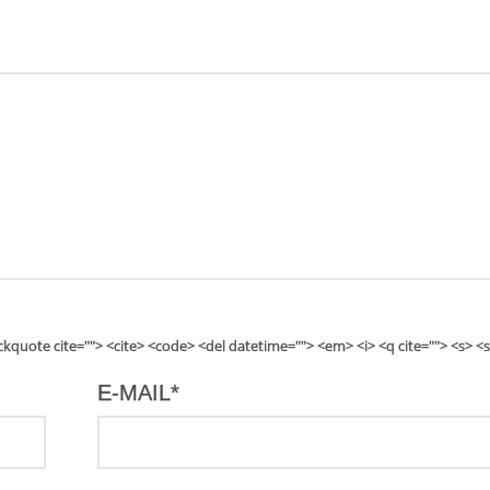
lockquote cite=""> <cite> <code> <del datetime=""> <em> <i> <q cite=""> <s> <
E-MAIL
*