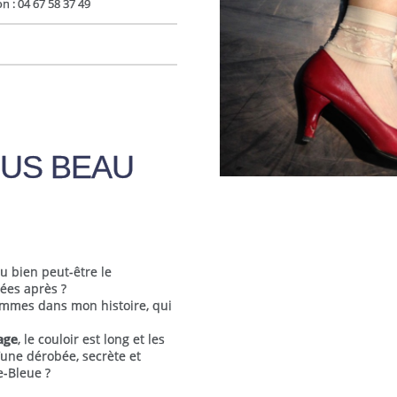
n : 04 67 58 37 49
LUS BEAU
u bien peut-être le
ées après ?
sommes dans mon histoire, qui
age
, le couloir est long et les
l’une dérobée, secrète et
e-Bleue ?