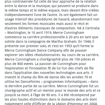
plus controversée fut celle de leur approche de la relation
entre la danse et la musique, qui peuvent se produire dans
le même temps et le même espace, mais devant être créées
indépendamment l’une de l’autre. Ils ont également fait un
usage intensif des procédures de hasard, abandonnant non
seulement les formes musicales mais aussi le récit et
d’autres éléments classiques de composition. Né à Centralia
– Washington, le 16 avril 1919, Merce Cunningham
commence sa carrière professionnelle à 20 ans en tant que
soliste dans la compagnie de Martha Graham. En 1944, il
présente son premier solo, et c’est en 1953 qu’il forme la
Merce Cunningham Dance Company afin de pouvoir
explorer ses idées révolutionnaires. Au cours de sa carrière,
Merce Cunningham a chorégraphié plus de 150 pièces et
plus de 800
events
. La passion de Cunningham pour
l’exploration et l’innovation fit de lui l’un des chefs de file
dans l’application des nouvelles technologies aux arts. Il
investit le champ du film de danse dès les années 70 et
utilise les DanceForms – programmes informatiques – dans
la dernière partie de sa carrière. Merce Cunningham fut un
chorégraphe actif et un mentor pour le monde des arts et ce
jusqu’à sa mort, à l’âge de 90 ans. Il a été récompensé par
les plus hautes distinctions dans le domaine des arts dont
notamment celle d’Officier de la Légion d’Honneur en 2004.