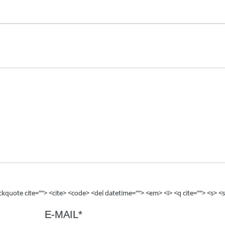
lockquote cite=""> <cite> <code> <del datetime=""> <em> <i> <q cite=""> <s> <
E-MAIL
*