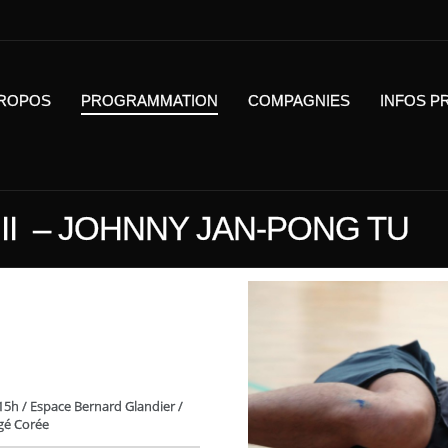
PROPOS
PROGRAMMATION
COMPAGNIES
INFOS P
 II – JOHNNY JAN-PONG TU
 15h / Espace Bernard Glandier /
gé Corée