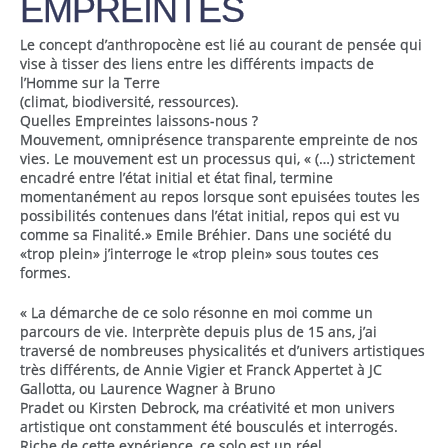
EMPREINTES
Le concept d’anthropocène est lié au courant de pensée qui
vise à tisser des liens entre les différents impacts de
l’Homme sur la Terre
(climat, biodiversité, ressources).
Quelles Empreintes laissons-nous ?
Mouvement, omniprésence transparente empreinte de nos
vies. Le mouvement est un processus qui, « (…) strictement
encadré entre l’état initial et état final, termine
momentanément au repos lorsque sont epuisées toutes les
possibilités contenues dans l’état initial, repos qui est vu
comme sa Finalité.» Emile Bréhier. Dans une société du
«trop plein» j’interroge le «trop plein» sous toutes ces
formes.
« La démarche de ce solo résonne en moi comme un
parcours de vie. Interprète depuis plus de 15 ans, j’ai
traversé de nombreuses physicalités et d’univers artistiques
très différents, de Annie Vigier et Franck Appertet à JC
Gallotta, ou Laurence Wagner à Bruno
Pradet ou Kirsten Debrock, ma créativité et mon univers
artistique ont constamment été bousculés et interrogés.
Riche de cette expérience, ce solo est un réel