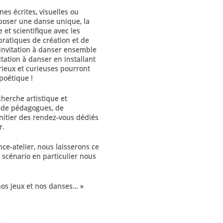
es écrites, visuelles ou
mposer une danse unique, la
e et scientifique avec les
pratiques de création et de
 invitation à danser ensemble
itation à danser en installant
rieux et curieuses pourront
poétique !
cherche artistique et
s, de pédagogues, de
’initier des rendez-vous dédiés
r.
nce-atelier, nous laisserons ce
cénario en particulier nous
 nos jeux et nos danses… »