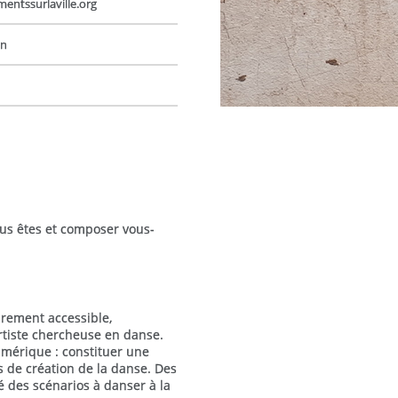
ntssurlaville.org
on
s êtes et composer vous-
brement accessible,
artiste chercheuse en danse.
umérique : constituer une
s de création de la danse. Des
é des scénarios à danser à la