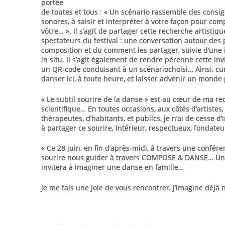
portée
de toutes et tous : « Un scénario rassemble des consign
sonores, à saisir et interpréter à votre façon pour co
vôtre… ». Il s’agit de partager cette recherche artistiqu
spectateurs du festival : une conversation autour des 
composition et du comment les partager, suivie d’une
in situ. Il s’agit également de rendre pérenne cette inv
un QR-code conduisant à un scénariochoisi… Ainsi, cu
danser ici, à toute heure, et laisser advenir un monde 
« Le subtil sourire de la danse » est au cœur de ma re
scientifique… En toutes occasions, aux côtés d’artiste
thérapeutes, d’habitants, et publics, je n’ai de cesse d
à partager ce sourire, intérieur, respectueux, fondateu
« Ce 28 juin, en fin d’après-midi, à travers une confére
sourire nous guider à travers COMPOSE & DANSE… Un s
invitera à imaginer une danse en famille…
Je me fais une joie de vous rencontrer, j’imagine déjà