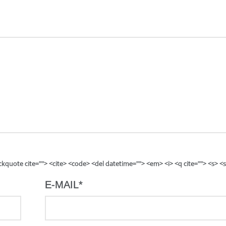
lockquote cite=""> <cite> <code> <del datetime=""> <em> <i> <q cite=""> <s> <
E-MAIL
*