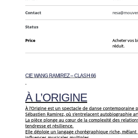
Contact
resa@mouveme
Status
Price
Acheter vos bil
réduit.
CIE WANG RAMIREZ – CLASH 66
À L’ORIGINE
À l’Origine est un spectacle de danse contemporaine 
Sébastien Ramirez, où s’entrelacent autobiographie art
La pièce plonge au cœur de la complexité des relation
tendresse et résilience.
Elle déploie un langage chorégraphique riche, mêlant 
influences musicales multiples.