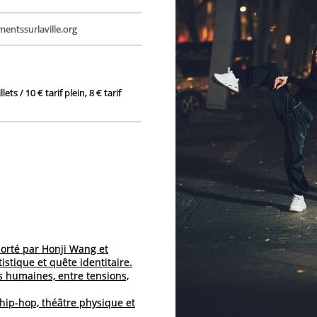
ntssurlaville.org
lets / 10 € tarif plein, 8 € tarif
porté par Honji Wang et
istique et quête identitaire.
s humaines, entre tensions,
hip-hop, théâtre physique et