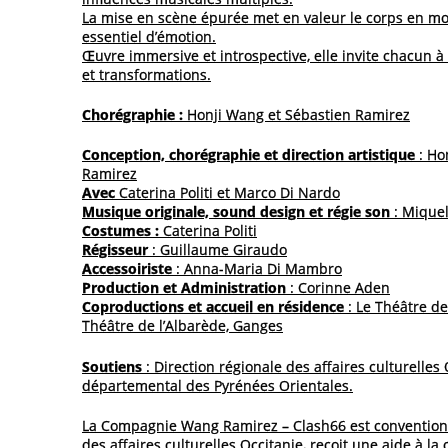
La mise en scène épurée met en valeur le corps en 
essentiel d’émotion.
Œuvre immersive et introspective, elle invite chacun à
et transformations.
Chorégraphie :
Honji Wang et Sébastien Ramirez
Conception, chorégraphie et direction artistique
: Ho
Ramirez
Avec
Caterina Politi et Marco Di Nardo
Musique originale, sound design et régie son
: Mique
Costumes :
Caterina Politi
Régisseur
: Guillaume Giraudo
Accessoiriste
: Anna-Maria Di Mambro
Production et Administration
: Corinne Aden
Coproductions et accueil en résidence
: Le Théâtre de
Théâtre de l’Albarède, Ganges
Soutiens
: Direction régionale des affaires culturelles 
départemental des Pyrénées Orientales.
La Compagnie Wang Ramirez – Clash66 est conventionn
des affaires culturelles Occitanie, reçoit une aide à l