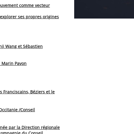
mouvement comme vecteur
 explorer ses propres origines
nji Wang et Sébastien
l Marin Pavon
s Franciscains, Béziers et le
Occitanie /Conseil
ée par la Direction régionale
a compagnie du Conseil