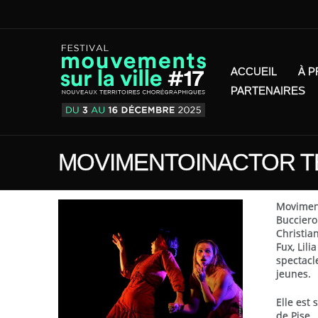
ACCUEIL
À 
PARTENAIRES
MOVIMENTOINACTOR T
Moviment
Bucciero
Christia
Fux, Lili
spectacle
jeunes.
Elle est 
de Pise.