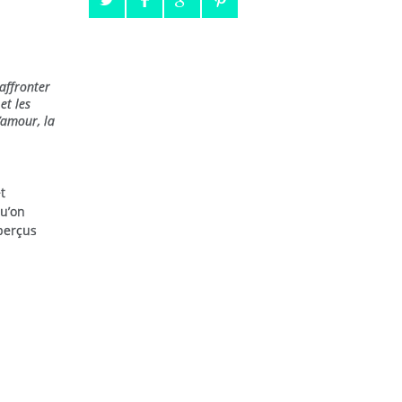
affronter
et les
l’amour, la
t
qu’on
 perçus