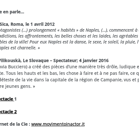
e en parle…
ca, Roma, le 1 avril 2012
otagonistes (…) prolongement « habités » de Naples, (…), commencent à 
dictions, les affrontements, les belles choses et les laides, les agréables 
es de la ville! Pour eux Naples est la danse, le sexe, le soleil, la pluie, 
aples est charnelle. »
ilikouskà, Le Slovaque – Spectateur; 4 janvier 2016
lavia Bucciero) a créé des pièces d’une manière très drôle, ludique e
e. Tous les hauts et les bas, les chose à faire et à ne pas faire, ce 
déteste de la vie dans la capitale de la région de Campanie, vus et
re jeunes gens. »
ectacle
1
ctacle 2
rnet de la Cie :
www.movimentoinactor.it