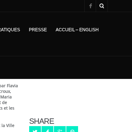
RATIQUES
PRESSE
ACCUEIL – ENGLISH
ar Flavia
croux,
 Maria
t de
s et les
SHARE
la Ville