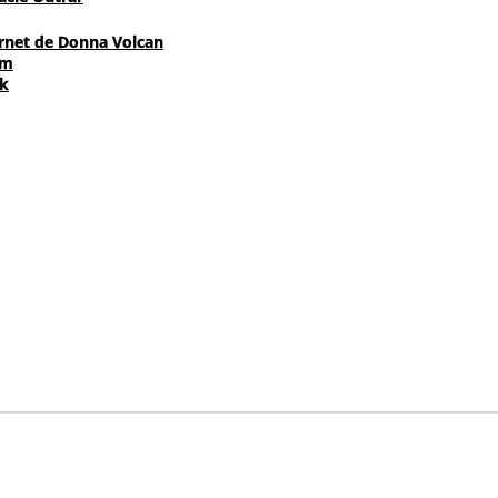
ernet de Donna Volcan
am
k