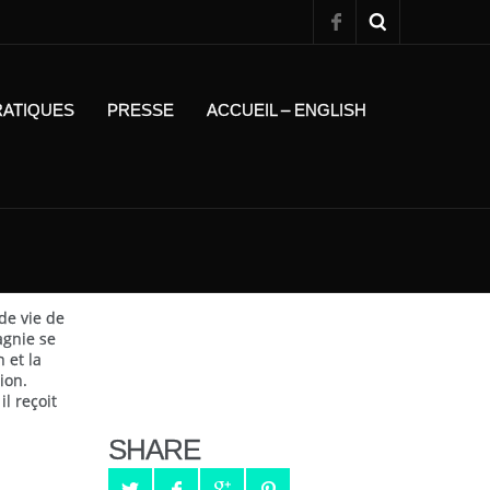
RATIQUES
PRESSE
ACCUEIL – ENGLISH
de vie de
agnie se
 et la
ion.
l reçoit
SHARE