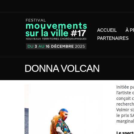
ACCUEIL
À 
PARTENAIRES
DONNA VOLCAN
Initiée 
l’artist
conçoit 
recherche
Volmir s
le prix 
marginal
Le spect