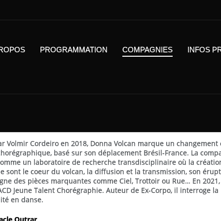
PROPOS
PROGRAMMATION
COMPAGNIES
INFOS P
par Volmir Cordeiro en 2018, Donna Volcan marque un changement 
e chorégraphique, basé sur son déplacement Brésil-France. La comp
comme un laboratoire de recherche transdisciplinaire où la création
 sont le coeur du volcan, la diffusion et la transmission, son érupt
igne des pièces marquantes comme Ciel, Trottoir ou Rue… En 2021, i
SACD Jeune Talent Chorégraphie. Auteur de Ex-Corpo, il interroge la
ité en danse.
acle Outrar