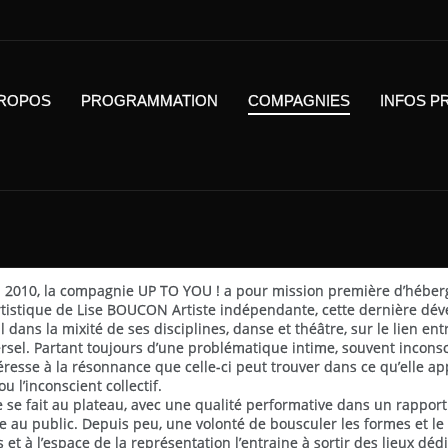
PROPOS
PROGRAMMATION
COMPAGNIES
INFOS P
 2010, la compagnie UP TO YOU ! a pour mission première d’héberg
artistique de Lise BOUCON Artiste indépendante, cette dernière dé
l dans la mixité de ses disciplines, danse et théâtre, sur le lien entr
versel. Partant toujours d’une problématique intime, souvent inconsc
téresse à la résonnance que celle-ci peut trouver dans ce qu’elle app
u l’inconscient collectif.
re se fait au plateau, avec une qualité performative dans un rapport 
tre au public. Depuis peu, une volonté de bousculer les formes et le
et à l’espace de la représentation l’entraine à sortir des lieux déd