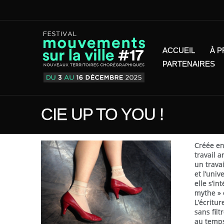
ACCUEIL
À 
PARTENAIRES
CIE UP TO YOU !
Créée en
travail 
un travai
et l’uni
elle s’in
mythe » o
L’écritu
sans fil
au temps 