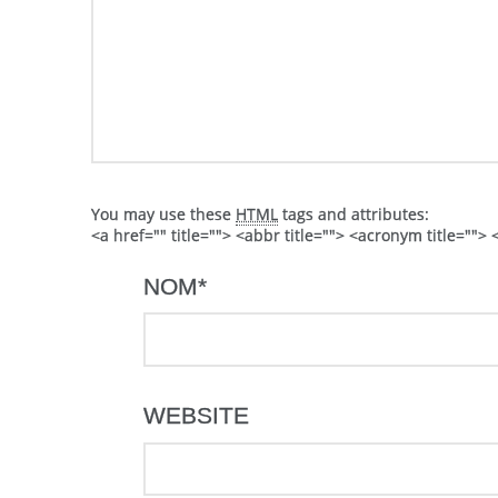
You may use these
HTML
tags and attributes:
<a href="" title=""> <abbr title=""> <acronym title=""
NOM
*
WEBSITE