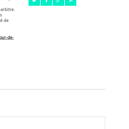
-arbitre.
os
té de
our-de-