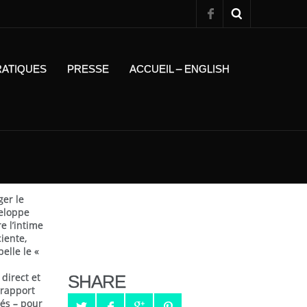
RATIQUES
PRESSE
ACCUEIL – ENGLISH
er le
veloppe
e l’intime
iente,
elle le «
direct et
SHARE
 rapport
iés – pour