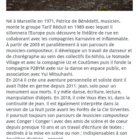
Né à Marseille en 1971, Patrice de Bénédetti, musicien,
monte le groupe Tarif Réduit en 1989 avec lequel il
sillonnera l’Europe puis découvre le théâtre de rue en
collaborant avec les compagnies Karnavire et Inflammable.
À partir de 2003 et parallèlement à son parcours de
musicien-compositeur, il développe un travail de danseur et
de chorégraphe au sein des collectifs Ex-Nihilo, Le Nomade
Village et avec la compagnie Uz et Coutûmes puis il fonde la
compagnie P2BYM axée sur la danse en espace public, en
association avec Yui Mitsuhashi.
En 2014 il crée une aventure personnelle et soliste dont il
avait l’idée en germe depuis 2011: Jean, solo pour un
monument aux morts. Il y mêle danse, écriture, lecture,
manipulation d’objets. En 2018, il crée Vous êtes Ici, dans la
continuité de Jean. Il est également interprète dans la
version de La Nuit juste avant les Forêts de la Cie Sirventes.
Il poursuit toujours son parcours de musicien compositeur
avec Conger ! Conger ! avec des amis de scène et de coeur
depuis presque 10 ans et un travail d’écriture de textes ;
destinés à la mise en scène ou non ; indispensables à son
équilibre d’artiste… engagé.