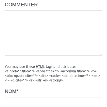
COMMENTER
You may use these
HTML
tags and attributes:
<a href="" title=""> <abbr title=""> <acronym title=""> <b>
<blockquote cite=""> <cite> <code> <del datetime=""> <em>
<i> <q cite=""> <s> <strike> <strong>
NOM
*