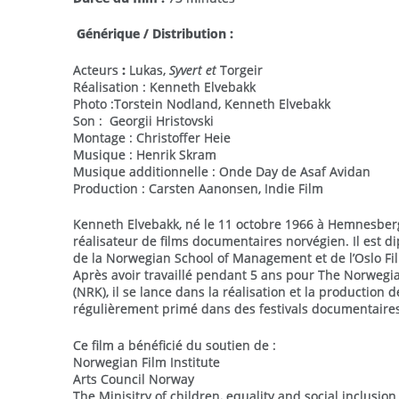
Générique / Distribution :
Acteurs
:
Lukas,
Syvert et
Torgeir
Réalisation : Kenneth Elvebakk
Photo :Torstein Nodland, Kenneth Elvebakk
Son : Georgii Hristovski
Montage : Christoffer Heie
Musique : Henrik Skram
Musique additionnelle : Onde Day de Asaf Avidan
Production : Carsten Aanonsen, Indie Film
Kenneth Elvebakk, né le 11 octobre 1966 à Hemnesber
réalisateur de films documentaires norvégien. Il est di
de la Norwegian School of Management et de l’Oslo Fi
Après avoir travaillé pendant 5 ans pour The Norwegi
(NRK), il se lance dans la réalisation et la production d
régulièrement primé dans des festivals documentaires
Ce film a bénéficié du soutien de :
Norwegian Film Institute
Arts Council Norway
The Minisitry of children, equality and social inclusion