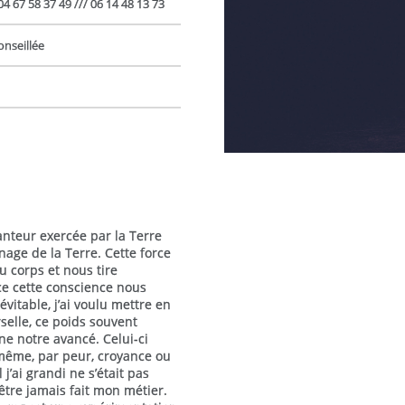
04 67 58 37 49 /// 06 14 48 13 73
onseillée
anteur exercée par la Terre
age de la Terre. Cette force
u corps et nous tire
e cette conscience nous
itable, j’ai voulu mettre en
selle, ce poids souvent
ne notre avancé. Celui-ci
-même, par peur, croyance ou
j’ai grandi ne s’était pas
être jamais fait mon métier.