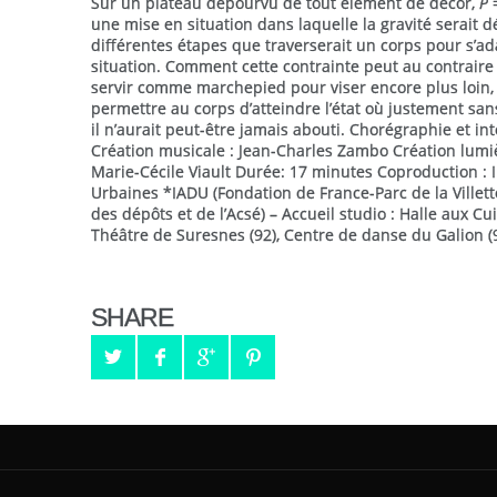
Sur un plateau dépourvu de tout élément de décor,
P 
une mise en situation dans laquelle la gravité serait d
différentes étapes que traverserait un corps pour s’ad
situation. Comment cette contrainte peut au contraire 
servir comme marchepied pour viser encore plus loin, 
permettre au corps d’atteindre l’état où justement sans
il n’aurait peut-être jamais abouti. Chorégraphie et int
Création musicale : Jean-Charles Zambo Création lumiè
Marie-Cécile Viault Durée: 17 minutes Coproduction : I
Urbaines *IADU (Fondation de France-Parc de la Villett
des dépôts et de l’Acsé) – Accueil studio : Halle aux Cui
Théâtre de Suresnes (92), Centre de danse du Galion (
SHARE