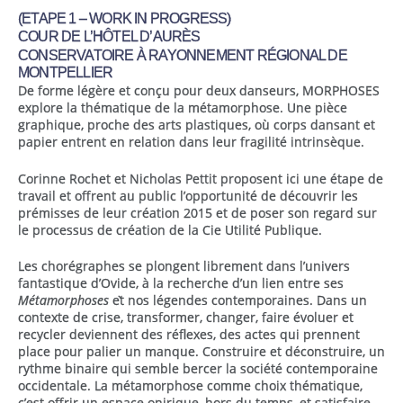
(ETAPE 1 – WORK IN PROGRESS)
COUR DE L’HÔTEL D’AURÈS
CONSERVATOIRE À RAYONNEMENT RÉGIONAL DE
MONTPELLIER
De forme légère et conçu pour deux danseurs, MORPHOSES
explore la thématique de la métamorphose. Une pièce
graphique, proche des arts plastiques, où corps dansant et
papier entrent en relation dans leur fragilité intrinsèque.
Corinne Rochet et Nicholas Pettit proposent ici une étape de
travail et offrent au public l’opportunité de découvrir les
prémisses de leur création 2015 et de poser son regard sur
le processus de création de la Cie Utilité Publique.
Les chorégraphes se plongent librement dans l’univers
fantastique d’Ovide, à la recherche d’un lien entre ses
Métamorphoses
et̀ nos légendes contemporaines. Dans un
contexte de crise, transformer, changer, faire évoluer et
recycler deviennent des réflexes, des actes qui prennent
place pour palier un manque. Construire et déconstruire, un
rythme binaire qui semble bercer la société contemporaine
occidentale. La métamorphose comme choix thématique,
c’est offrir un espace onirique, hors du temps, et satisfaire