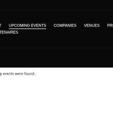
T
UPCOMING EVENTS
COMPANIES
VENUES
PR
RTENAIRES
 events were found.