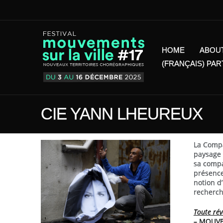
HOME
ABOU
(FRANÇAIS) PA
CIE YANN LHEUREUX
La Compa
paysage 
sa compa
présence
notion d’
recherch
Toute ré
– MOUVEM