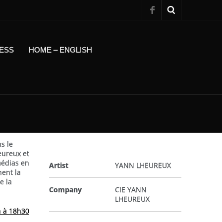
ESS
HOME – ENGLISH
s le
eureux et
médias en
Artist
YANN LHEUREUX
nent la
e la
Company
CIE YANN
LHEUREUX
n à 18h30