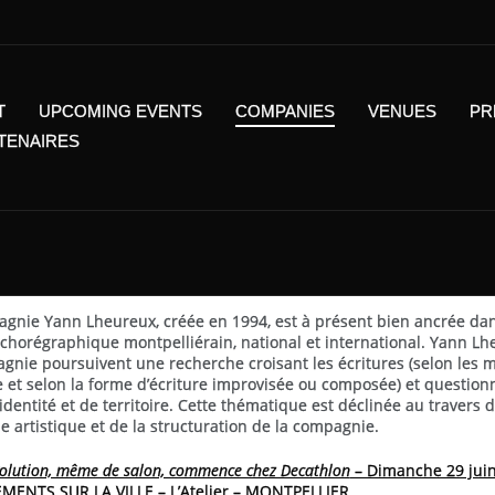
T
UPCOMING EVENTS
COMPANIES
VENUES
PR
RTENAIRES
gnie Yann Lheureux, créée en 1994, est à présent bien ancrée dan
chorégraphique montpelliérain, national et international. Yann Lh
gnie poursuivent une recherche croisant les écritures (selon les 
 et selon la forme d’écriture improvisée ou composée) et question
identité et de territoire. Cette thématique est déclinée au travers d
e artistique et de la structuration de la compagnie.
volution, même de salon, commence chez Decathlon
– Dimanche 29 jui
ENTS SUR LA VILLE – L’Atelier – MONTPELLIER